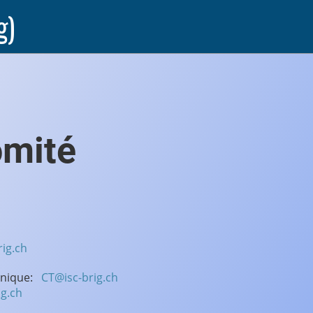
g)
and / Com
rig.ch
hnique:
CT@isc-brig.ch
g.ch