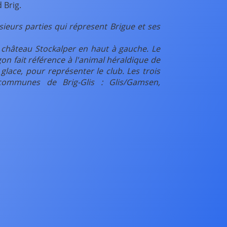
 Brig.
ieurs parties qui répresent Brigue et ses
u château Stockalper en haut à gauche. Le
on fait référence à l'animal héraldique de
 glace, pour représenter le club. Les trois
 communes de Brig-Glis : Glis/Gamsen,