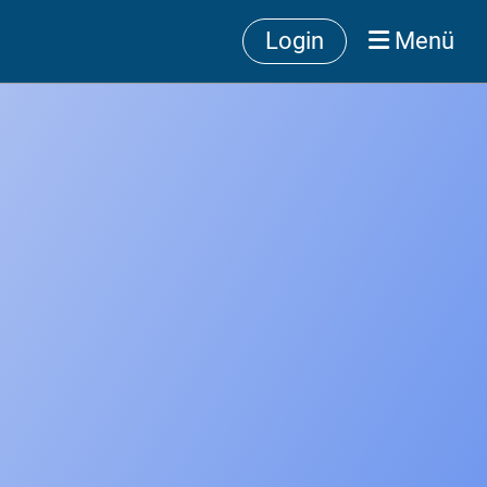
Login
Menü
ité